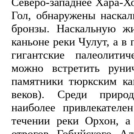
Северо-западнее Хара-Хо
Гол, обнаружены наскал
бронзы. Наскальную ж
каньоне реки Чулут, а в
гигантские палеолити
можно встретить рун
памятники тюркским ка
веков). Среди природ
наиболее привлекателе
течении реки Орхон, а
отрогов Гобийского Ал