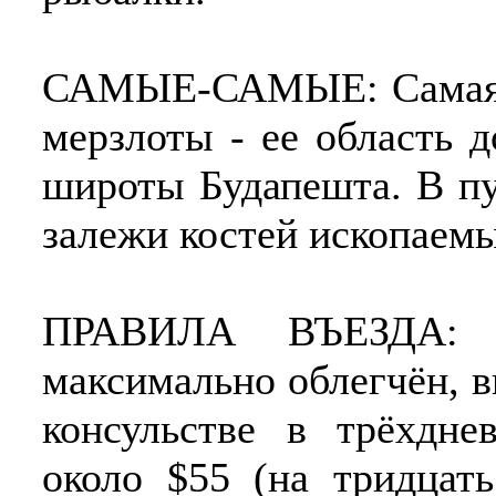
САМЫЕ-САМЫЕ: Самая ю
мерзлоты - ее область д
широты Будапешта. В п
залежи костей ископаем
ПРАВИЛА ВЪЕЗДА: 
максимально облегчён, в
консульстве в трёхдне
около $55 (на тридцат