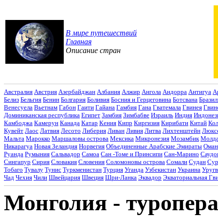
В мире путешествий
Главная
Описание стран
Австралия
Австрия
Азербайджан
Албания
Алжир
Ангола
Андорра
Антигуа
А
Белиз
Бельгия
Бенин
Болгария
Боливия
Босния и Герцеговина
Ботсвана
Бразил
Венесуела
Вьетнам
Габон
Гаити
Гайана
Гамбия
Гана
Гватемала
Гвинея
Гвин
Доминиканская республика
Египет
Замбия
Зимбабве
Израиль
Индия
Индонез
Камбоджа
Камерун
Канада
Катар
Кения
Кипр
Киргизия
Кирибати
Китай
Ко
Кувейт
Лаос
Латвия
Лесото
Либерия
Ливан
Ливия
Литва
Лихтенштейн
Люкс
Мальта
Марокко
Маршаловы острова
Мексика
Микронезия
Мозамбик
Молда
Никарагуа
Новая Зеландия
Норвегия
Объединенные Арабские Эмираты
Оман
Руанда
Румыния
Сальвадор
Самоа
Сан -Томе и Принсипи
Сан-Марино
Саудо
Сингапур
Сирия
Словакия
Словения
Соломоновы острова
Сомали
Судан
Сур
Тобаго
Тувалу
Тунис
Туркменистан
Турция
Уганда
Узбекистан
Украина
Уругв
Чад
Чехия
Чили
Швейцария
Швеция
Шри-Ланка
Эквадор
Экваториальная Гв
Монголия - туропер