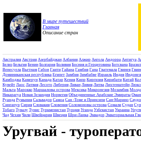
В мире путешествий
Главная
Описание стран
Австралия
Австрия
Азербайджан
Албания
Алжир
Ангола
Андорра
Антигуа
А
Белиз
Бельгия
Бенин
Болгария
Боливия
Босния и Герцеговина
Ботсвана
Бразил
Венесуела
Вьетнам
Габон
Гаити
Гайана
Гамбия
Гана
Гватемала
Гвинея
Гвин
Доминиканская республика
Египет
Замбия
Зимбабве
Израиль
Индия
Индонез
Камбоджа
Камерун
Канада
Катар
Кения
Кипр
Киргизия
Кирибати
Китай
Ко
Кувейт
Лаос
Латвия
Лесото
Либерия
Ливан
Ливия
Литва
Лихтенштейн
Люкс
Мальта
Марокко
Маршаловы острова
Мексика
Микронезия
Мозамбик
Молда
Никарагуа
Новая Зеландия
Норвегия
Объединенные Арабские Эмираты
Оман
Руанда
Румыния
Сальвадор
Самоа
Сан -Томе и Принсипи
Сан-Марино
Саудо
Сингапур
Сирия
Словакия
Словения
Соломоновы острова
Сомали
Судан
Сур
Тобаго
Тувалу
Тунис
Туркменистан
Турция
Уганда
Узбекистан
Украина
Уругв
Чад
Чехия
Чили
Швейцария
Швеция
Шри-Ланка
Эквадор
Экваториальная Гв
Уругвай - туропера